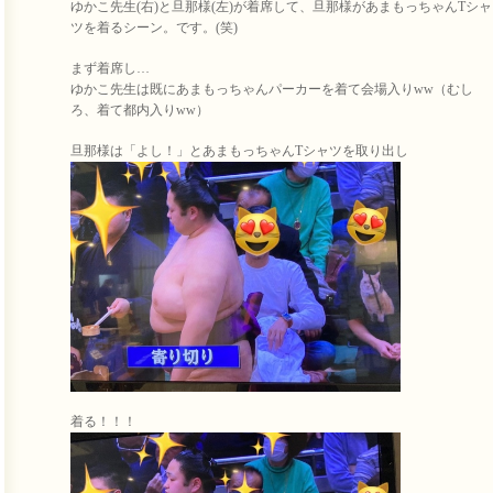
ゆかこ先生(右)と旦那様(左)が着席して、旦那様があまもっちゃんTシャ
ツを着るシーン。です。(笑)
まず着席し…
ゆかこ先生は既にあまもっちゃんパーカーを着て会場入りww（むし
ろ、着て都内入りww）
旦那様は「よし！」とあまもっちゃんTシャツを取り出し
着る！！！