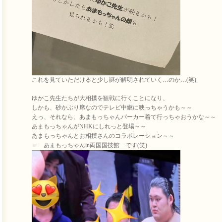
これを見ていただけると少し謎が解明されていく…のか…(笑)
ゆかこ先生たちが大相撲を観戦に行くことになり、
しかも、砂かぶり席なのでテレビ中継に映っちゃうかも～～
えっ、それなら、あまもっちゃんパーカー着て行っちゃおうかな～～
あまもっちゃんがNHKにしれっと登場～～
あまもっちゃんとお相撲さんのコラボレーション～～
＝ あまもっちゃんin両国国技館 です(笑)