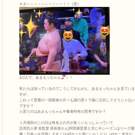
キタ～～～～～～～～～～！！（笑）
お2人で、あまもっちゃん
！！
私たちは知っているのでこうしてがんがん、あまもっちゃんを見ていま
すが、
これって普通の一視聴者の方々も謎の茶トラ猫に注目してそうじゃない
ですか？
と思うのはあまもっちゃん中毒者特有の思考ですか？
１月場所のこの日は有名人の方が多くいらっしゃっていて
読売巨人軍 前監督 原辰徳さん(阿部新監督と共に今シーズンはリーグ優
勝・日本一を目指します！)も砂かぶり席にいらしたり（ゆかこ先生た