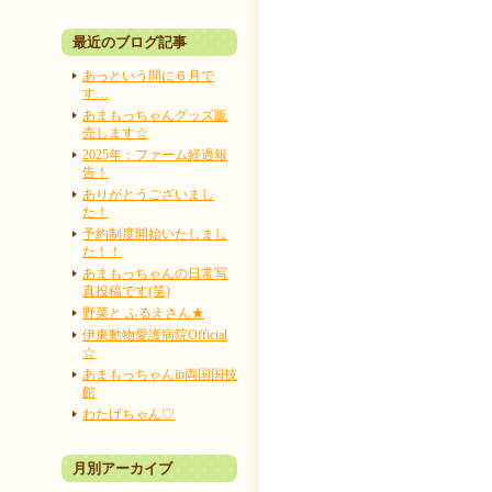
最近のブログ記事
あっという間に６月で
す…
あまもっちゃんグッズ販
売します☆
2025年：ファーム経過報
告！
ありがとうございまし
た！
予約制度開始いたしまし
た！！
あまもっちゃんの日常写
真投稿です(笑)
野菜と ふるえさん★
伊東動物愛護病院Official
☆
あまもっちゃんin両国国技
館
わたげちゃん♡
月別アーカイブ