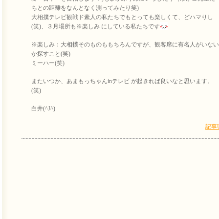
ちとの距離をなんとなく測ってみたり笑)
大相撲テレビ観戦ド素人の私たちでもとっても楽しくて、どハマりし
(笑)、３月場所も※楽しみ にしている私たちです
※楽しみ：大相撲そのものももちろんですが、観客席に有名人がいない
か探すこと(笑)
ミーハー(笑)
またいつか、あまもっちゃんinテレビ が起きれば良いなと思います。
(笑)
白井(^J^)
記事