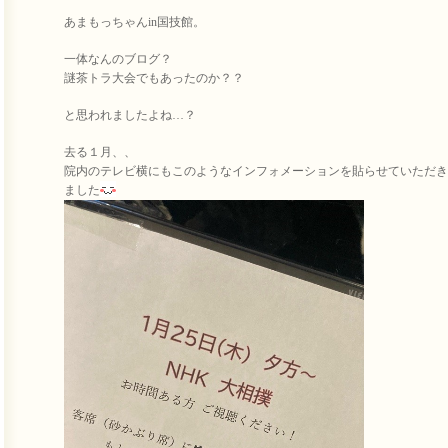
あまもっちゃんin国技館。
一体なんのブログ？
謎茶トラ大会でもあったのか？？
と思われましたよね…？
去る１月、、
院内のテレビ横にもこのようなインフォメーションを貼らせていただき
ました