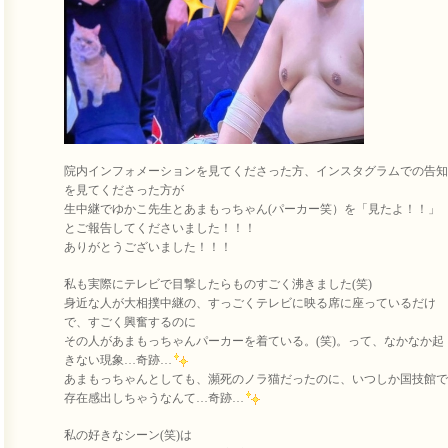
院内インフォメーションを見てくださった方、インスタグラムでの告知
を見てくださった方が
生中継でゆかこ先生とあまもっちゃん(パーカー笑）を「見たよ！！」
とご報告してくださいました！！！
ありがとうございました！！！
私も実際にテレビで目撃したらものすごく沸きました(笑)
身近な人が大相撲中継の、すっごくテレビに映る席に座っているだけ
で、すごく興奮するのに
その人があまもっちゃんパーカーを着ている。(笑)。って、なかなか起
きない現象…奇跡…
あまもっちゃんとしても、瀕死のノラ猫だったのに、いつしか国技館で
存在感出しちゃうなんて…奇跡…
私の好きなシーン(笑)は