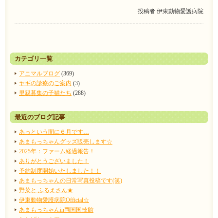
投稿者
伊東動物愛護病院
カテゴリ一覧
アニマルブログ
(369)
ヤギの診療のご案内
(3)
里親募集の子猫たち
(288)
最近のブログ記事
あっという間に６月です…
あまもっちゃんグッズ販売します☆
2025年：ファーム経過報告！
ありがとうございました！
予約制度開始いたしました！！
あまもっちゃんの日常写真投稿です(笑)
野菜と ふるえさん★
伊東動物愛護病院Official☆
あまもっちゃんin両国国技館