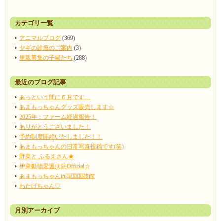
カテゴリ一覧
アニマルブログ
(369)
ヤギの診療のご案内
(3)
里親募集の子猫たち
(288)
最近のブログ記事
あっという間に６月です…
あまもっちゃんグッズ販売します☆
2025年：ファーム経過報告！
ありがとうございました！
予約制度開始いたしました！！
あまもっちゃんの日常写真投稿です(笑)
野菜と ふるえさん★
伊東動物愛護病院Official☆
あまもっちゃんin両国国技館
わたげちゃん♡
月別アーカイブ