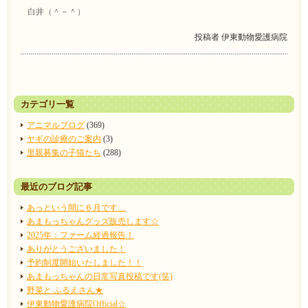
白井（＾－＾）
投稿者
伊東動物愛護病院
カテゴリ一覧
アニマルブログ
(369)
ヤギの診療のご案内
(3)
里親募集の子猫たち
(288)
最近のブログ記事
あっという間に６月です…
あまもっちゃんグッズ販売します☆
2025年：ファーム経過報告！
ありがとうございました！
予約制度開始いたしました！！
あまもっちゃんの日常写真投稿です(笑)
野菜と ふるえさん★
伊東動物愛護病院Official☆