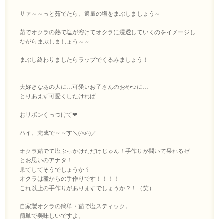
サァ～～っと茹でたら、適量の塩をまぶしましょう～
茹でオクラの熱で塩が溶けてオクラに浸透していくのをイメージし
ながらまぶしましょう～～
まぶし終わりましたらラップでくるみましょう！
大好きなあの人に…可愛いお子さんのおやつに…
とりあえず可愛くしたければ
おリボンくっつけて❤
ハイ、完成で～～す＼(^o^)／
オクラ茹でて塩ぶっかけただけじゃん！手作りが聞いて呆れるゼ…
とお思いのアナタ！
果てしてそうでしょうか？
オクラは種からの手作りです！！！！
これ以上の手作りがありますでしょうか？！（笑）
自家製オクラの簡単・茹で塩スティック。
簡単で美味しいですよ。