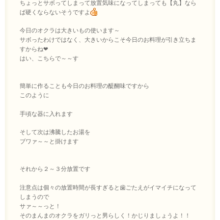
ちょっとサボってしまって放置気味になってしまっても【丸】なら
ば硬くならないそうですよ
今日のオクラは大きいもの使います～
サボったわけではなく、大きいからこそ今日のお料理が引き立ちま
すからね❤
はい、こちらで～～す
簡単に作ることも今日のお料理の醍醐味ですから
このように
手頃な器に入れます
そして次は沸騰したお湯を
ブワァ～～と掛けます
それから２～３分放置です
注意点は個々の放置時間が長すぎると歯ごたえがイマイチになって
しまうので
サァ～～っと！
そのまんまのオクラをガリっと男らしく！かじりましょうよ！！