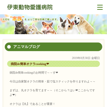
アニマルブログ
2019年8月30日 金曜日
病院de簡単オクラcooking❤
病院de簡単cookingのお時間で～～す❤
今日は自家製オクラの簡単・茹で塩スティックを作りますわよ～～
まずは、丸オクラを育てます～～（そこから？はい❤ここからです
よ❤）
オクラは【丸】であることが重要！