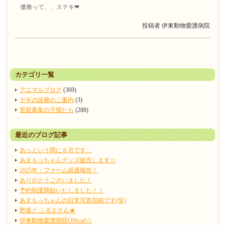
優雅って、、ステキ❤
投稿者
伊東動物愛護病院
カテゴリ一覧
アニマルブログ
(369)
ヤギの診療のご案内
(3)
里親募集の子猫たち
(288)
最近のブログ記事
あっという間に６月です…
あまもっちゃんグッズ販売します☆
2025年：ファーム経過報告！
ありがとうございました！
予約制度開始いたしました！！
あまもっちゃんの日常写真投稿です(笑)
野菜と ふるえさん★
伊東動物愛護病院Official☆