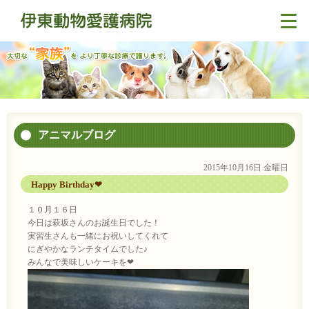
アニマルブログ
2015年10月16日 金曜日
Happy Birthday❤
１０月１６日
今日は萩坂さんのお誕生日でした！
実習生さんも一緒にお祝いしてくれて
にぎやかなランチタイムでした♪
みんなで美味しいケーキを❤