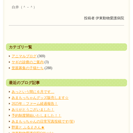
白井（＾－＾）
投稿者
伊東動物愛護病院
カテゴリ一覧
アニマルブログ
(369)
ヤギの診療のご案内
(3)
里親募集の子猫たち
(288)
最近のブログ記事
あっという間に６月です…
あまもっちゃんグッズ販売します☆
2025年：ファーム経過報告！
ありがとうございました！
予約制度開始いたしました！！
あまもっちゃんの日常写真投稿です(笑)
野菜と ふるえさん★