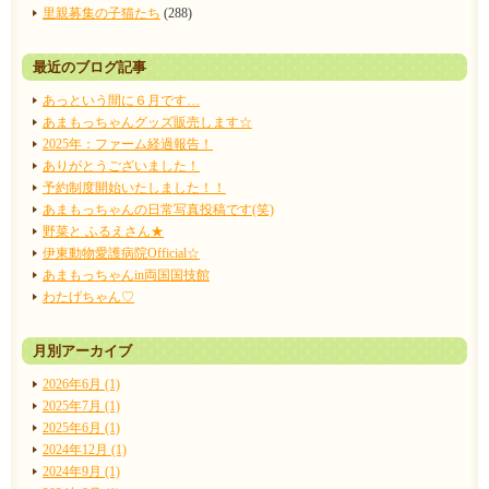
里親募集の子猫たち
(288)
最近のブログ記事
あっという間に６月です…
あまもっちゃんグッズ販売します☆
2025年：ファーム経過報告！
ありがとうございました！
予約制度開始いたしました！！
あまもっちゃんの日常写真投稿です(笑)
野菜と ふるえさん★
伊東動物愛護病院Official☆
あまもっちゃんin両国国技館
わたげちゃん♡
月別アーカイブ
2026年6月 (1)
2025年7月 (1)
2025年6月 (1)
2024年12月 (1)
2024年9月 (1)