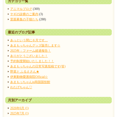
カテゴリ一覧
アニマルブログ
(369)
ヤギの診療のご案内
(3)
里親募集の子猫たち
(288)
最近のブログ記事
あっという間に６月です…
あまもっちゃんグッズ販売します☆
2025年：ファーム経過報告！
ありがとうございました！
予約制度開始いたしました！！
あまもっちゃんの日常写真投稿です(笑)
野菜と ふるえさん★
伊東動物愛護病院Official☆
あまもっちゃんin両国国技館
わたげちゃん♡
月別アーカイブ
2026年6月 (1)
2025年7月 (1)