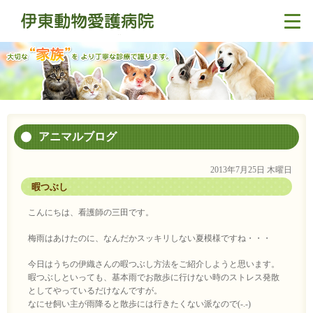
アニマルブログ
2013年7月25日 木曜日
暇つぶし
こんにちは、看護師の三田です。
梅雨はあけたのに、なんだかスッキリしない夏模様ですね・・・
今日はうちの伊織さんの暇つぶし方法をご紹介しようと思います。
暇つぶしといっても、基本雨でお散歩に行けない時のストレス発散
としてやっているだけなんですが。
なにせ飼い主が雨降ると散歩には行きたくない派なので(-.-)