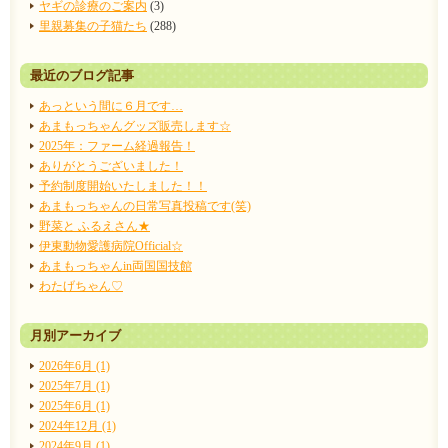
ヤギの診療のご案内
(3)
里親募集の子猫たち
(288)
最近のブログ記事
あっという間に６月です…
あまもっちゃんグッズ販売します☆
2025年：ファーム経過報告！
ありがとうございました！
予約制度開始いたしました！！
あまもっちゃんの日常写真投稿です(笑)
野菜と ふるえさん★
伊東動物愛護病院Official☆
あまもっちゃんin両国国技館
わたげちゃん♡
月別アーカイブ
2026年6月 (1)
2025年7月 (1)
2025年6月 (1)
2024年12月 (1)
2024年9月 (1)