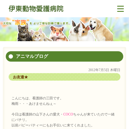
アニマルブログ
2012年7月5日 木曜日
お友達★
こんにちは、看護師の三田です。
梅雨・・・あけませんねぇ～
今日は看護師の山下さんの愛犬・
COCO
ちゃんが来ていたので一緒
にパチリ。
以前パピーパティーにもお手伝いに来てくれました。