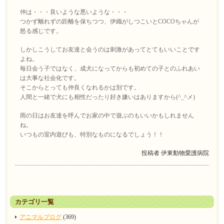
仲は・・・良いような悪いような・・・
つかず離れずの距離を保ちつつ、伊織がしつこいとCOCOちゃんが
怒る感じです。
しかしこうしてお友達と会うのは刺激があってとてもいいことです
よね。
毎日会う子ではなく、成犬になってからも初めての子とのふれあい
は大事な社会化です。
そこからとっても仲良くなれるかは別です。
人間と一緒で犬にも相性だったり好き嫌いはありますから(^_^メ)
雨の日はお友達を呼んでお家の中で遊ぶのもいいかもしれません
ね。
いつもの室内遊びも、特別なものになるでしょう！！
投稿者
伊東動物愛護病院
カテゴリ一覧
アニマルブログ
(369)