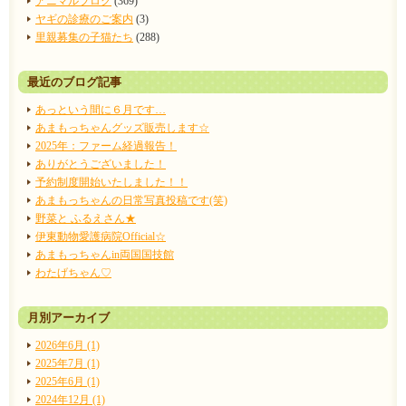
アニマルブログ
(369)
ヤギの診療のご案内
(3)
里親募集の子猫たち
(288)
最近のブログ記事
あっという間に６月です…
あまもっちゃんグッズ販売します☆
2025年：ファーム経過報告！
ありがとうございました！
予約制度開始いたしました！！
あまもっちゃんの日常写真投稿です(笑)
野菜と ふるえさん★
伊東動物愛護病院Official☆
あまもっちゃんin両国国技館
わたげちゃん♡
月別アーカイブ
2026年6月 (1)
2025年7月 (1)
2025年6月 (1)
2024年12月 (1)