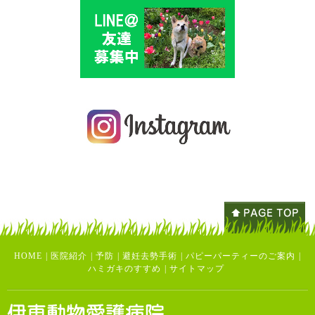
HOME
|
医院紹介
|
予防
|
避妊去勢手術
|
パピーパーティーのご案内
|
ハミガキのすすめ
|
サイトマップ