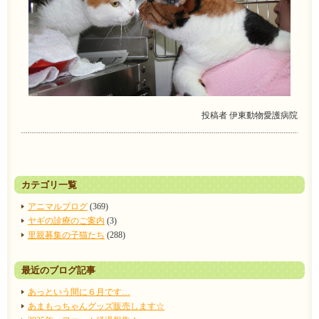
投稿者
伊東動物愛護病院
カテゴリ一覧
アニマルブログ
(369)
ヤギの診療のご案内
(3)
里親募集の子猫たち
(288)
最近のブログ記事
あっという間に６月です…
あまもっちゃんグッズ販売します☆