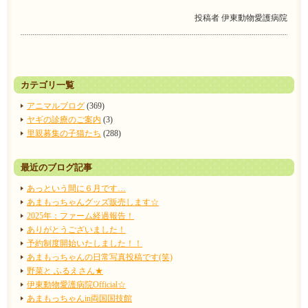
投稿者
伊東動物愛護病院
カテゴリ一覧
アニマルブログ
(369)
ヤギの診療のご案内
(3)
里親募集の子猫たち
(288)
最近のブログ記事
あっという間に６月です…
あまもっちゃんグッズ販売します☆
2025年：ファーム経過報告！
ありがとうございました！
予約制度開始いたしました！！
あまもっちゃんの日常写真投稿です(笑)
野菜と ふるえさん★
伊東動物愛護病院Official☆
あまもっちゃんin両国国技館