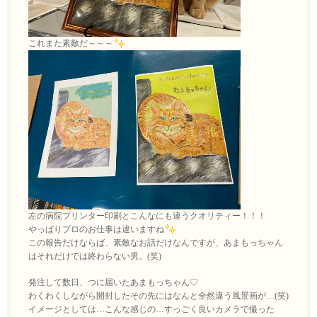
これまた素敵だ～～～
左の病院プリンター印刷とこんなにも違うクオリティー！！！
やっぱりプロのお仕事は違いますね
この報告だけならば、素敵なお話だけなんですが、あまもっちゃん
はそれだけでは終わらない男。(笑)
発注して数日、つに届いたあまもっちゃん♡
わくわくしながら開封したその先にはなんと全然違う風景画が…(笑)
イメージとしては…こんな感じの…すっごく良いカメラで撮った