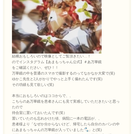
結構おもしろいので映像としてご覧頂きたい…！
のでインスタグラム【あまもっちゃん公式】＃あ万華鏡
をご確認ください、ぜひ！！
万華鏡の中を普通のスマホで撮影するのってなかなか大変で(笑)
ゆかこ先生と2人がかりでやっと上手く撮れたんです(笑)
その功績も見て欲しい(笑)
本当におもしろいのはココからで、、
こちらのあ万華鏡を患者さんにも見て実感していただきたいと思っ
たので
待合室に置いておいたんです(笑）
置いていたのも忘れかけた頃、病院に一本の電話が、、
患者様より「なぜか分からないけど、帰宅したら自分のカバンの中
にあまもっちゃんの万華鏡が入っていました
」と(笑)