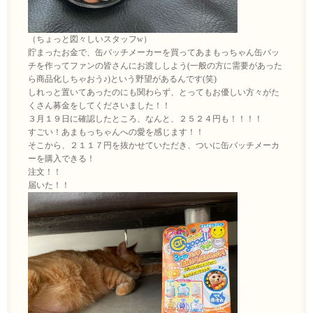
（ちょっと図々しいスタッフw）
貯まったお金で、缶バッチメーカーを買ってあまもっちゃん缶バッ
チを作ってファンの皆さんにお渡ししよう(一般の方に需要があった
ら商品化しちゃおう♪)という野望があるんです(笑)
しれっと置いてあったのにも関わらず、とってもお優しい方々がた
くさん募金をしてくださいました！！
３月１９日に確認したところ、なんと、２５２４円も！！！！
すごい！あまもっちゃんへの愛を感じます！！
そこから、２１１７円を抜かせていただき、ついに缶バッチメーカ
ーを購入できる！
注文！！
届いた！！