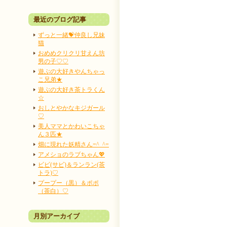
最近のブログ記事
ずっと一緒💝仲良し兄妹
猫
おめめクリクリ甘えん坊
男の子♡♡
遊ぶの大好きやんちゃっ
こ兄弟★
遊ぶの大好き茶トラくん
☆
おしとやかなキジガール
♡
美人ママとかわいこちゃ
ん３匹★
畑に現れた妖精さん=^_^=
アメショのラブちゃん💖
ビビ(サビ)＆ランラン(茶
トラ)♡
プープー（黒）＆ポポ
（茶白）♡
月別アーカイブ