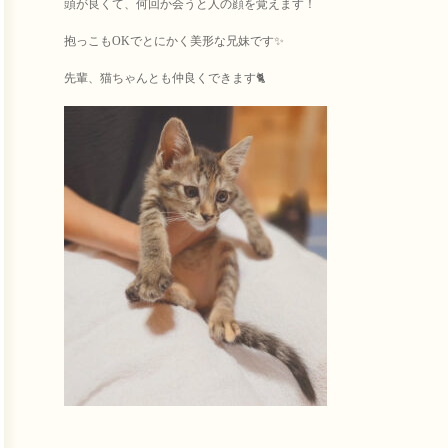
頭が良くて、何回か会うと人の顔を覚えます！
抱っこもOKでとにかく美形な兄妹です✨
先輩、猫ちゃんとも仲良くできます🐈