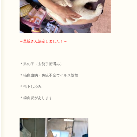
～里親さん決定しました！～
＊男の子（去勢手術済み）
＊猫白血病・免疫不全ウイルス陰性
＊虫下し済み
＊歯肉炎があります