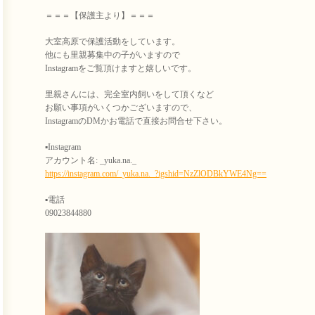
＝＝＝【保護主より】＝＝＝
大室高原で保護活動をしています。
他にも里親募集中の子がいますので
Instagramをご覧頂けますと嬉しいです。
里親さんには、完全室内飼いをして頂くなど
お願い事項がいくつかございますので、
InstagramのDMかお電話で直接お問合せ下さい。
▪️Instagram
アカウント名: _yuka.na._
https://instagram.com/_yuka.na._?igshid=NzZlODBkYWE4Ng==
▪️電話
09023844880