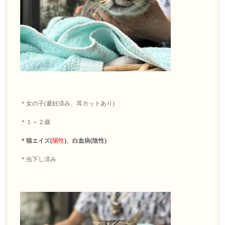
＊女の子(避妊済み、耳カットあり)
＊１～２歳
＊猫エイズ(
陽性
)、白血病(陰性)
＊虫下し済み