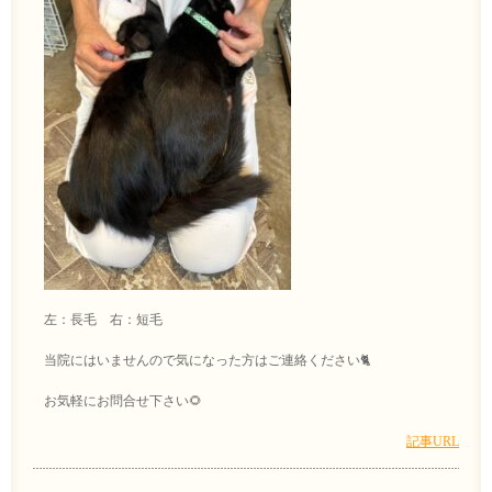
左：長毛 右：短毛
当院にはいませんので気になった方はご連絡ください🐈
お気軽にお問合せ下さい🌻
記事URL