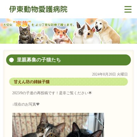
里親募集の子猫たち
2024年8月20日 火曜日
甘えん坊の姉妹子猫
2023/9の子達の再投稿です！是非ご覧ください🌟
↓現在のお写真💖