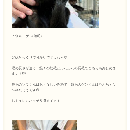
＊仮名：ゲン(短毛)
兄妹そっくりで可愛いですよね～💛
毛の長さが違く、艶々の短毛とふわふわの長毛でどちらも楽しめま
すよ！🐱
長毛のソラくんはおとなしい性格で、短毛のゲンくんはやんちゃな
性格だそうです😆
おトイレもバッチリ覚えてます！