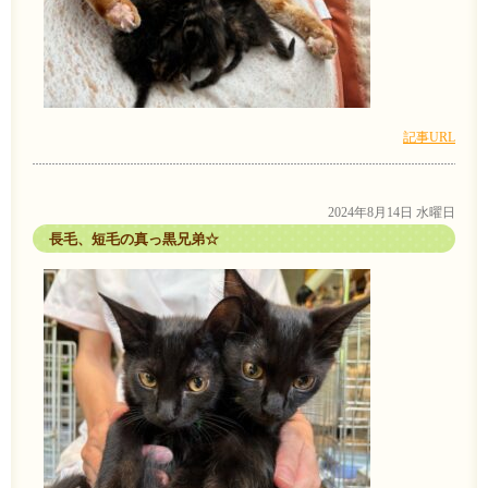
記事URL
2024年8月14日 水曜日
長毛、短毛の真っ黒兄弟☆