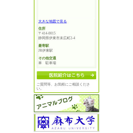
大きな地図で見る
住所
〒414-0015
静岡県伊東市末広町2-4
最寄駅
JR伊東駅
その他交通
車 駐車場
ご質問等、お気軽にご相談くださ
い。