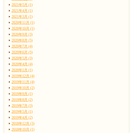
2021年5月 (1)
2021年4月 (1)
2021年3月 (1)
2020年11月 (1)
2020年10月 (1)
2020年9月 (3)
2020年8月 (5)
2020年7月 (4)
2020年6月 (5)
2020年5月 (3)
2020年4月 (4)
2020年1月 (1)
2019年12月 (4)
2019年11月 (4)
2019年10月 (2)
2019年9月 (1)
2019年8月 (2)
2019年7月 (3)
2019年5月 (1)
2019年4月 (2)
2018年12月 (3)
2018年10月 (1)