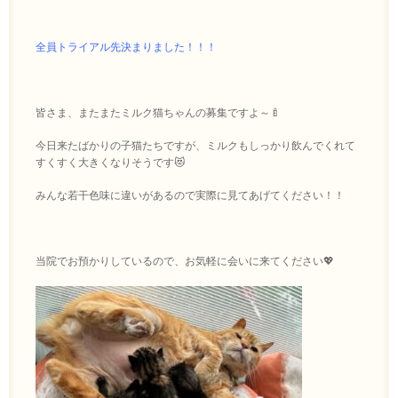
全員トライアル先決まりました！！！
皆さま、またまたミルク猫ちゃんの募集ですよ～🍼
今日来たばかりの子猫たちですが、ミルクもしっかり飲んでくれて
すくすく大きくなりそうです😻
みんな若干色味に違いがあるので実際に見てあげてください！！
当院でお預かりしているので、お気軽に会いに来てください💖