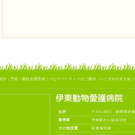
紹介
|
予防
|
避妊去勢手術
|
パピーパーティーのご案内
|
ハミガキのすすめ
|
住所
〒414-0015 静岡県伊
最寄駅
伊東駅から徒歩10分
その他交通
駐車場完備