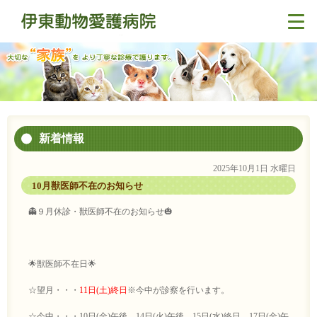
新着情報
2025年10月1日 水曜日
10月獣医師不在のお知らせ
👻９月休診・獣医師不在のお知らせ🎃
🌟獣医師不在日🌟
☆望月・・・
11日(土)終日
※今中が診察を行います。
☆今中・・・10日(金)午後、14日(火)午後、15日(水)終日、17日(金)午