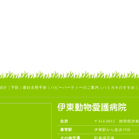
紹介
|
予防
|
避妊去勢手術
|
パピーパーティーのご案内
|
ハミガキのすすめ
|
住所
〒414-0015 静岡県伊
最寄駅
伊東駅から徒歩10分
その他交通
駐車場完備