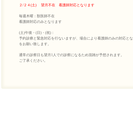
２/２４(土) 望月不在 看護師対応となります
毎週木曜：獣医師不在
看護師対応のみとなります
(土)午後・(日)・(祝)：
予約診療と緊急対応を行ないますが、場合により看護師のみの対応とな
をお願い致します。
通常の診察日も望月1人での診察になるため混雑が予想されます。
ご了承ください。