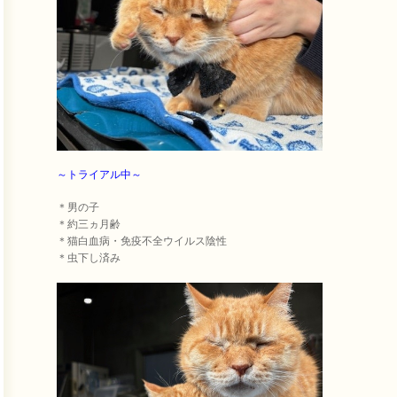
～トライアル中～
＊男の子
＊約三ヵ月齢
＊猫白血病・免疫不全ウイルス陰性
＊虫下し済み