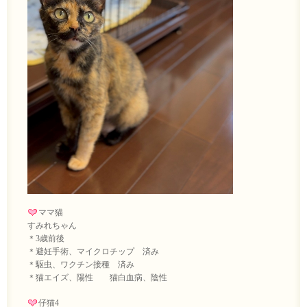
ママ猫
すみれちゃん
＊3歳前後
＊避妊手術、マイクロチップ 済み
＊駆虫、ワクチン接種 済み
＊猫エイズ、陽性 猫白血病、陰性
仔猫4