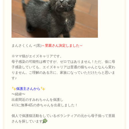
まんさくくん ♂(黒)
～里親さん決定しました～
※ママ猫がエイズキャリアです。
母子感染の可能性は稀ですが、ゼロではありません！ただ、仮に母
子感染していても、エイズキャリアは普通の猫ちゃんとなんら変わ
りません。ご理解のある方に、家族になっていただけたらと思いま
す♪
保護主さんから
〜経緯〜
出産間近のすみれちゃんを保護し
4/13に無事4匹の赤ちゃんを出産しました！
個人で保護猫活動をしているボランティアの元から母子揃って里親
さんを探しています