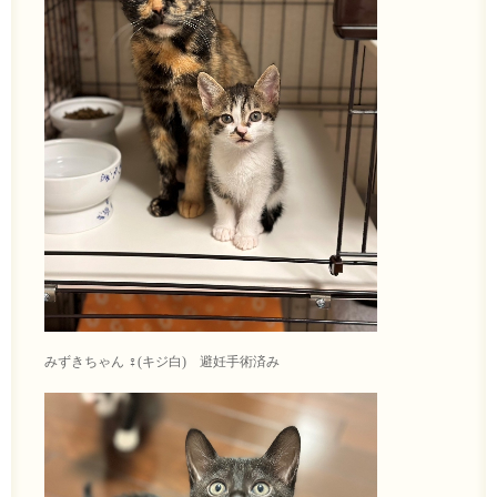
みずきちゃん ♀(キジ白) 避妊手術済み