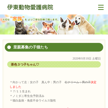
里親募集の子猫たち
2020年9月19日 土曜日
茶色３つ子ちゃん♡
＊向かって左：女の子 真ん中：男の子
右クリーム：男の子
決定
しました
＊７/１１生まれ
＊ノミダニ寄生虫予防済み
＊猫白血病・免疫不全ウイルス陰性