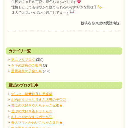
生後約２ヵ月の可愛い茶色ちゃんたちです
性格もとっても穏やかで撫でられるのが大好きな御様子
３人で元気いっぱいに過ごしてま～す
投稿者
伊東動物愛護病院
カテゴリ一覧
アニマルブログ
(369)
ヤギの診療のご案内
(3)
里親募集の子猫たち
(288)
最近のブログ記事
ずっと一緒💝仲良し兄妹猫
おめめクリクリ甘えん坊男の子♡♡
遊ぶの大好きやんちゃっこ兄弟★
遊ぶの大好き茶トラくん☆
おしとやかなキジガール♡
美人ママとかわいこちゃん３匹★