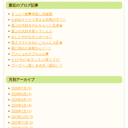
最近のブログ記事
ずっと一緒💝仲良し兄妹猫
おめめクリクリ甘えん坊男の子♡♡
遊ぶの大好きやんちゃっこ兄弟★
遊ぶの大好き茶トラくん☆
おしとやかなキジガール♡
美人ママとかわいこちゃん３匹★
畑に現れた妖精さん=^_^=
アメショのラブちゃん💖
ビビ(サビ)＆ランラン(茶トラ)♡
プープー（黒）＆ポポ（茶白）♡
月別アーカイブ
2026年7月 (5)
2026年6月 (1)
2026年4月 (3)
2026年2月 (4)
2026年1月 (1)
2025年12月 (3)
2025年11月 (1)