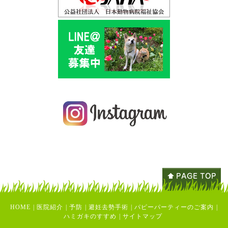
HOME
|
医院紹介
|
予防
|
避妊去勢手術
|
パピーパーティーのご案内
|
ハミガキのすすめ
|
サイトマップ