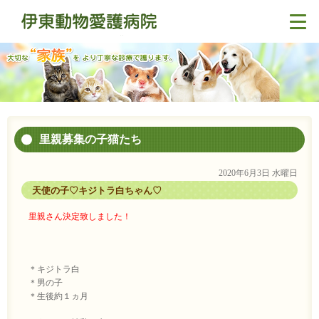
里親募集の子猫たち
2020年6月3日 水曜日
天使の子♡キジトラ白ちゃん♡
里親さん決定致しました！
＊キジトラ白
＊男の子
＊生後約１ヵ月