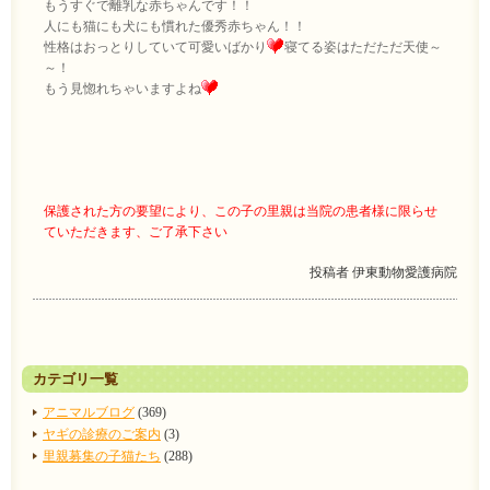
もうすぐで離乳な赤ちゃんです！！
人にも猫にも犬にも慣れた優秀赤ちゃん！！
性格はおっとりしていて可愛いばかり
寝てる姿はただただ天使～
～！
もう見惚れちゃいますよね
保護された方の要望により、この子の里親は当院の患者様に限らせ
ていただきます、ご了承下さい
投稿者
伊東動物愛護病院
カテゴリ一覧
アニマルブログ
(369)
ヤギの診療のご案内
(3)
里親募集の子猫たち
(288)