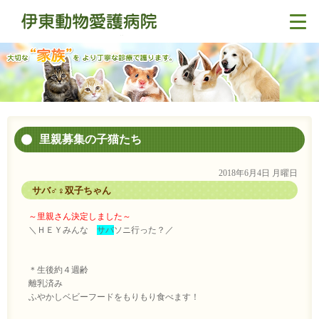
里親募集の子猫たち
2018年6月4日 月曜日
サバ♂♀双子ちゃん
～里親さん決定しました～
＼ＨＥＹみんな
サバ
ソニ行った？／
＊生後約４週齢
離乳済み
ふやかしベビーフードをもりもり食べます！