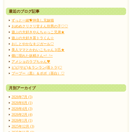
最近のブログ記事
ずっと一緒💝仲良し兄妹猫
おめめクリクリ甘えん坊男の子♡♡
遊ぶの大好きやんちゃっこ兄弟★
遊ぶの大好き茶トラくん☆
おしとやかなキジガール♡
美人ママとかわいこちゃん３匹★
畑に現れた妖精さん=^_^=
アメショのラブちゃん💖
ビビ(サビ)＆ランラン(茶トラ)♡
プープー（黒）＆ポポ（茶白）♡
月別アーカイブ
2026年7月 (5)
2026年6月 (1)
2026年4月 (3)
2026年2月 (4)
2026年1月 (1)
2025年12月 (3)