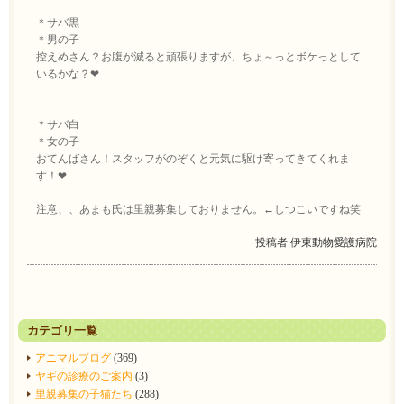
＊サバ黒
＊男の子
控えめさん？お腹が減ると頑張りますが、ちょ～っとボケっとして
いるかな？❤
＊サバ白
＊女の子
おてんばさん！スタッフがのぞくと元気に駆け寄ってきてくれま
す！❤
注意、、あまも氏は里親募集しておりません。←しつこいですね笑
投稿者
伊東動物愛護病院
カテゴリ一覧
アニマルブログ
(369)
ヤギの診療のご案内
(3)
里親募集の子猫たち
(288)