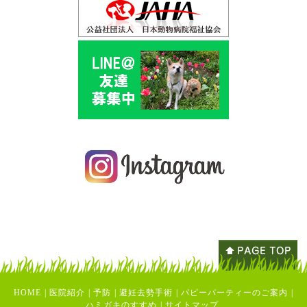
HOME
|
医院紹介
|
予防
|
避妊去勢手術
|
パピーパーティーのご案内
|
ハミガキのすすめ
|
サイトマップ