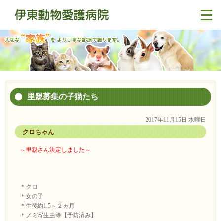
里親募集の子猫たち
2017年11月15日 水曜日
クロちゃん
～里親さん決定しました～
＊クロ
＊女の子
＊生後約1.5～２ヵ月
＊ノミ寄生虫等【予防済み】