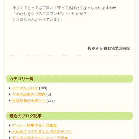
小さくてとっても可愛い！守ってあげたくなっちゃいますね❤
「わたしをクリスマスプレゼントにいかが？」
とクロちゃんが言っています。
投稿者
伊東動物愛護病院
カテゴリ一覧
アニマルブログ
(369)
ヤギの診療のご案内
(3)
里親募集の子猫たち
(288)
最近のブログ記事
ずっと一緒💝仲良し兄妹猫
おめめクリクリ甘えん坊男の子♡♡
遊ぶの大好きやんちゃっこ兄弟★