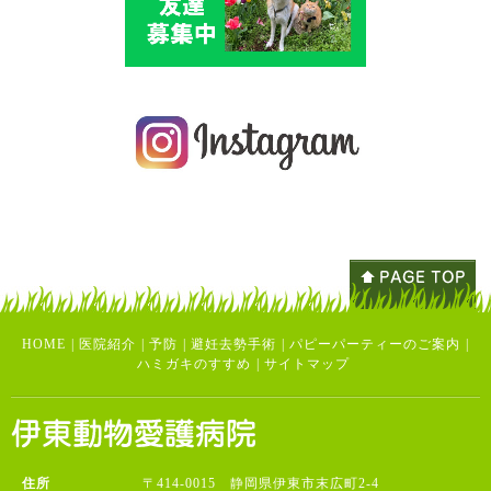
HOME
|
医院紹介
|
予防
|
避妊去勢手術
|
パピーパーティーのご案内
|
ハミガキのすすめ
|
サイトマップ
住所
〒414-0015 静岡県伊東市末広町2-4