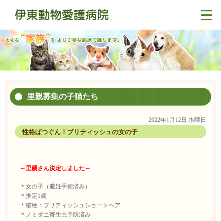
里親募集の子猫たち
2022年1月12日 水曜日
性格ばつぐん！ブリティッシュの女の子
～里親さん決定しました～
＊女の子（避妊手術済み）
＊推定1歳
＊猫種：ブリティッシュショートヘア
＊ノミダニ寄生虫予防済み