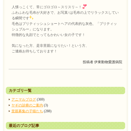
人懐っこくて、常にゴロゴロ～スリスリ～！
ふわふわな毛布が大好きで、お写真↑は毛布の上でリラックスしてい
る瞬間です
毛色はブリティッシュショートヘアの代表的な灰色、「ブリティッ
シュブルー」になります。
特徴的な丸顔でとってもかわいい女の子です！
気になった方、是非里親になりたい！という方、
ご連絡お待ちしております！
投稿者
伊東動物愛護病院
カテゴリ一覧
アニマルブログ
(369)
ヤギの診療のご案内
(3)
里親募集の子猫たち
(288)
最近のブログ記事