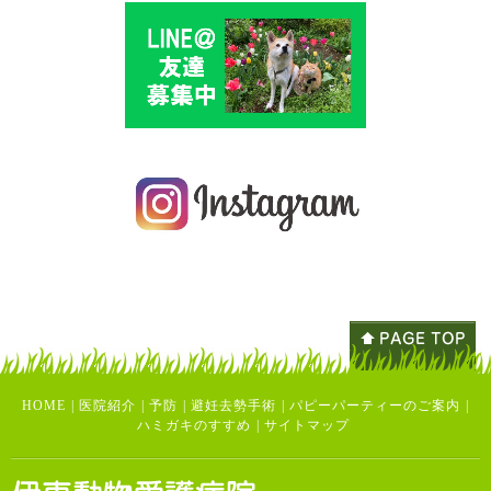
HOME
|
医院紹介
|
予防
|
避妊去勢手術
|
パピーパーティーのご案内
|
ハミガキのすすめ
|
サイトマップ