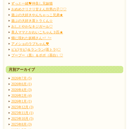
ずっと一緒💝仲良し兄妹猫
おめめクリクリ甘えん坊男の子♡♡
遊ぶの大好きやんちゃっこ兄弟★
遊ぶの大好き茶トラくん☆
おしとやかなキジガール♡
美人ママとかわいこちゃん３匹★
畑に現れた妖精さん=^_^=
アメショのラブちゃん💖
ビビ(サビ)＆ランラン(茶トラ)♡
プープー（黒）＆ポポ（茶白）♡
月別アーカイブ
2026年7月 (5)
2026年6月 (1)
2026年4月 (3)
2026年2月 (4)
2026年1月 (1)
2025年12月 (3)
2025年11月 (1)
2025年10月 (5)
2025年8月 (3)