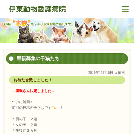
里親募集の子猫たち
2021年11月16日 火曜日
お待たせ致しました！
～里親さん決定しました～
ついに解禁！
前回の投稿の子たちです
！！
＊男の子 ２頭
＊女の子 ２頭
＊生後約２ヵ月