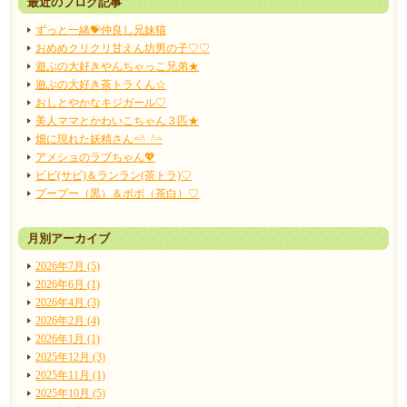
最近のブログ記事
ずっと一緒💝仲良し兄妹猫
おめめクリクリ甘えん坊男の子♡♡
遊ぶの大好きやんちゃっこ兄弟★
遊ぶの大好き茶トラくん☆
おしとやかなキジガール♡
美人ママとかわいこちゃん３匹★
畑に現れた妖精さん=^_^=
アメショのラブちゃん💖
ビビ(サビ)＆ランラン(茶トラ)♡
プープー（黒）＆ポポ（茶白）♡
月別アーカイブ
2026年7月 (5)
2026年6月 (1)
2026年4月 (3)
2026年2月 (4)
2026年1月 (1)
2025年12月 (3)
2025年11月 (1)
2025年10月 (5)