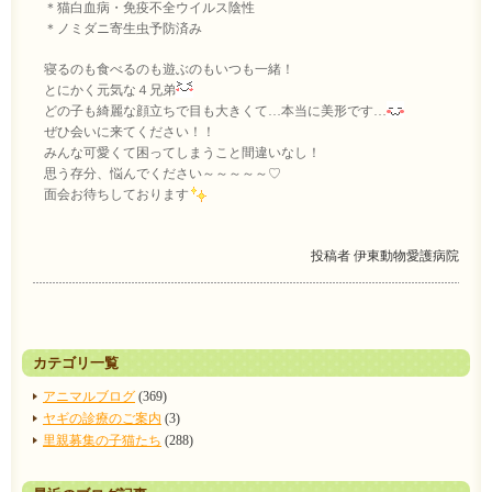
＊猫白血病・免疫不全ウイルス陰性
＊ノミダニ寄生虫予防済み
寝るのも食べるのも遊ぶのもいつも一緒！
とにかく元気な４兄弟
どの子も綺麗な顔立ちで目も大きくて…本当に美形です…
ぜひ会いに来てください！！
みんな可愛くて困ってしまうこと間違いなし！
思う存分、悩んでください～～～～～♡
面会お待ちしております
投稿者
伊東動物愛護病院
カテゴリ一覧
アニマルブログ
(369)
ヤギの診療のご案内
(3)
里親募集の子猫たち
(288)