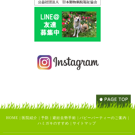
HOME
|
医院紹介
|
予防
|
避妊去勢手術
|
パピーパーティーのご案内
|
ハミガキのすすめ
|
サイトマップ