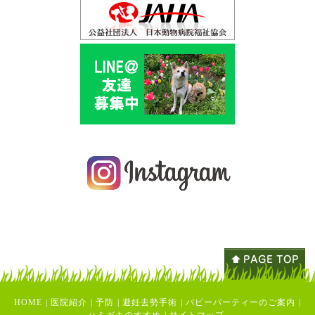
HOME
|
医院紹介
|
予防
|
避妊去勢手術
|
パピーパーティーのご案内
|
ハミガキのすすめ
|
サイトマップ