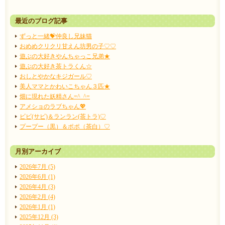
最近のブログ記事
ずっと一緒💝仲良し兄妹猫
おめめクリクリ甘えん坊男の子♡♡
遊ぶの大好きやんちゃっこ兄弟★
遊ぶの大好き茶トラくん☆
おしとやかなキジガール♡
美人ママとかわいこちゃん３匹★
畑に現れた妖精さん=^_^=
アメショのラブちゃん💖
ビビ(サビ)＆ランラン(茶トラ)♡
プープー（黒）＆ポポ（茶白）♡
月別アーカイブ
2026年7月 (5)
2026年6月 (1)
2026年4月 (3)
2026年2月 (4)
2026年1月 (1)
2025年12月 (3)